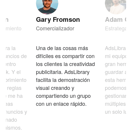
den
Gary Fromson
Adam C
recimiento
Comercializador
Estratega c
egra la
Una de las cosas más
AdsLibrary
 anuncios de
difíciles es compartir con
mi equipo c
 centro
los clientes la creatividad
gran herra
ktok. Y el
publicitaria. AdsLibrary
guardar an
cubrimiento
facilita la demostración
esta herram
as reglas
visual creando y
podemos gu
que me ha
compartiendo un grupo
gestionar 
ideas
con un enlace rápido.
múltiples p
a anuncios y
un solo luga
cionado
os mismos.