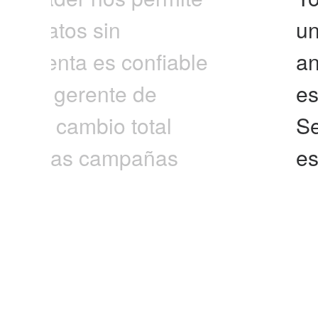
s y datos sin
un
rramienta es confiable
an
. Como gerente de
es
 es un cambio total
Se
 nuestras campañas
es