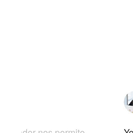
 sociales
nloader nos permite
Yo