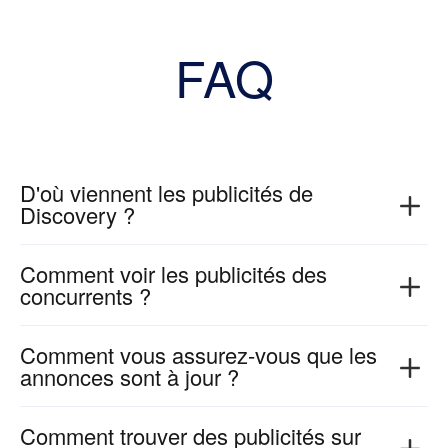
FAQ
D'où viennent les publicités de
Discovery ?
Les publicités ajoutées à l'AdsLibrary comprennent
Comment voir les publicités des
:
concurrents ?
> 1. Celles sauvegardées par d'autres utilisateurs
Allez dans l'onglet "Marques" et recherchez votre
Comment vous assurez-vous que les
sur la plateforme ;
concurrent, vous pourrez voir toutes les annonces
annonces sont à jour ?
> 2. AdsLibrary est soigneusement sélectionnée
historiques ou actuelles qui ont été sauvegardées
sur toutes les plateformes telles que Facebook,
Nous enregistrons les nouvelles annonces à
Comment trouver des publicités sur
par AdsLibrary. Vous pouvez également utiliser la